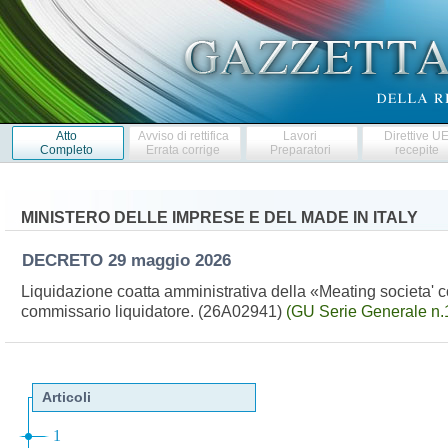
Atto
Avviso di rettifica
Lavori
Direttive U
Completo
Errata corrige
Preparatori
recepite
MINISTERO DELLE IMPRESE E DEL MADE IN ITALY
DECRETO
29 maggio 2026
Liquidazione coatta amministrativa della «Meating societa' c
commissario liquidatore. (26A02941)
(GU Serie Generale n.