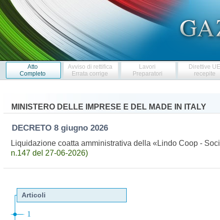
Atto
Avviso di rettifica
Lavori
Direttive U
Completo
Errata corrige
Preparatori
recepite
MINISTERO DELLE IMPRESE E DEL MADE IN ITALY
DECRETO
8 giugno 2026
Liquidazione coatta amministrativa della «Lindo Coop - Soci
n.147 del 27-06-2026)