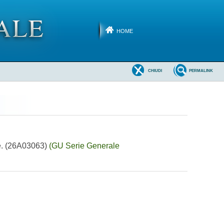
HOME
CHIUDI
PERMALINK
re. (26A03063)
(GU Serie Generale