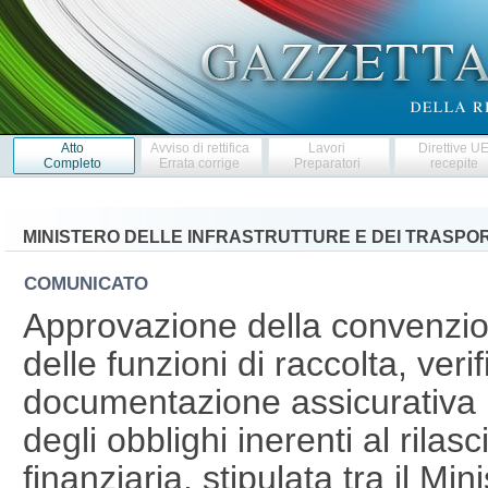
Atto
Avviso di rettifica
Lavori
Direttive U
Completo
Errata corrige
Preparatori
recepite
MINISTERO DELLE INFRASTRUTTURE E DEI TRASPOR
COMUNICATO
Approvazione della convenzio
delle funzioni di raccolta, ver
documentazione assicurativa r
degli obblighi inerenti al rilas
finanziaria, stipulata tra il Min