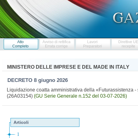
Atto
Avviso di rettifica
Lavori
Direttive U
Completo
Errata corrige
Preparatori
recepite
MINISTERO DELLE IMPRESE E DEL MADE IN ITALY
DECRETO
8 giugno 2026
Liquidazione coatta amministrativa della «Futurassistenza - 
(26A03154)
(GU Serie Generale n.152 del 03-07-2026)