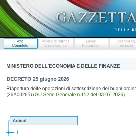
Atto
Avviso di rettifica
Lavori
Direttive U
Completo
Errata corrige
Preparatori
recepite
MINISTERO DELL'ECONOMIA E DELLE FINANZE
DECRETO
25 giugno 2026
Riapertura delle operazioni di sottoscrizione dei buoni ordina
(26A03285)
(GU Serie Generale n.152 del 03-07-2026)