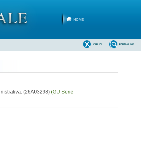
HOME
CHIUDI
PERMALINK
ministrativa. (26A03298)
(GU Serie