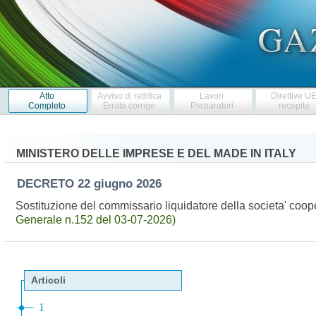
Atto
Avviso di rettifica
Lavori
Direttive U
Completo
Errata corrige
Preparatori
recepite
MINISTERO DELLE IMPRESE E DEL MADE IN ITALY
DECRETO
22 giugno 2026
Sostituzione del commissario liquidatore della societa' cooper
Generale n.152 del 03-07-2026)