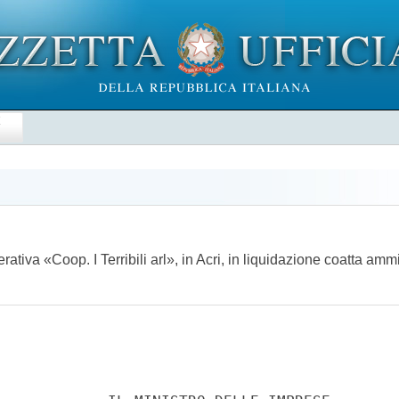
E
ativa «Coop. I Terribili arl», in Acri, in liquidazione coatta am