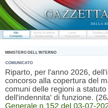
Atto
Avviso di rettifica
Lavori
Direttive U
Completo
Errata corrige
Preparatori
recepite
MINISTERO DELL'INTERNO
COMUNICATO
Riparto, per l'anno 2026, dell'
concorso alla copertura del m
comuni delle regioni a statuto
dell'indennita' di funzione. (
Generale n.152 del 03-07-20