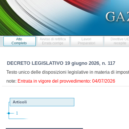
Atto
Avviso di rettifica
Lavori
Direttive U
Completo
Errata corrige
Preparatori
recepite
DECRETO LEGISLATIVO
19 giugno 2026, n. 117
Testo unico delle disposizioni legislative in materia di impo
note:
Entrata in vigore del provvedimento: 04/07/2026