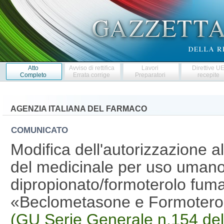
Atto
Avviso di rettifica
Lavori
Direttive U
Completo
Errata corrige
Preparatori
recepite
AGENZIA ITALIANA DEL FARMACO
COMUNICATO
Modifica dell'autorizzazione 
del medicinale per uso umano
dipropionato/formoterolo fumar
«Beclometasone e Formotero
(GU Serie Generale n.154 de