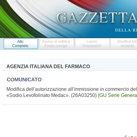
Atto
Avviso di rettifica
Lavori
Direttive U
Completo
Errata corrige
Preparatori
recepite
AGENZIA ITALIANA DEL FARMACO
COMUNICATO
Modifica dell'autorizzazione all'immissione in commercio del
«Sodio Levofolinato Medac». (26A03250)
(GU Serie General