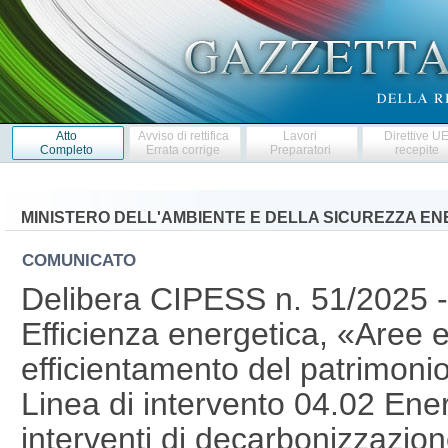
Atto
Avviso di rettifica
Lavori
Direttive U
Completo
Errata corrige
Preparatori
recepite
MINISTERO DELL'AMBIENTE E DELLA SICUREZZA E
COMUNICATO
Delibera CIPESS n. 51/2025 - 
Efficienza energetica, «Aree e
efficientamento del patrimonio
Linea di intervento 04.02 Ene
interventi di decarbonizzazion