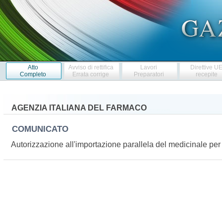
Atto
Avviso di rettifica
Lavori
Direttive U
Completo
Errata corrige
Preparatori
recepite
AGENZIA ITALIANA DEL FARMACO
COMUNICATO
Autorizzazione all'importazione parallela del medicinale 