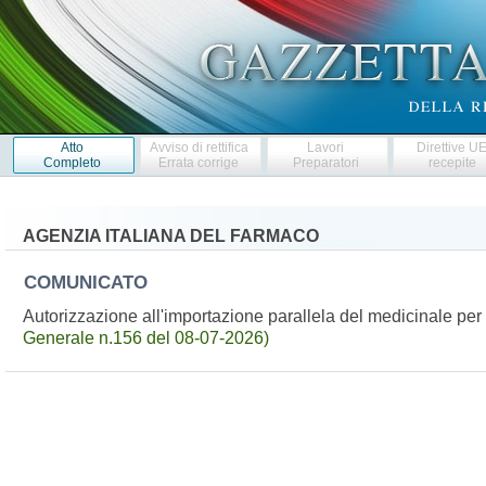
Atto
Avviso di rettifica
Lavori
Direttive U
Completo
Errata corrige
Preparatori
recepite
AGENZIA ITALIANA DEL FARMACO
COMUNICATO
Autorizzazione all'importazione parallela del medicinale 
Generale n.156 del 08-07-2026)