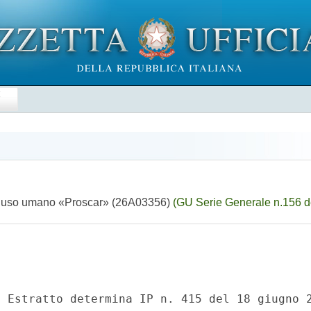
E
per uso umano «Proscar» (26A03356)
(GU Serie Generale n.156 d