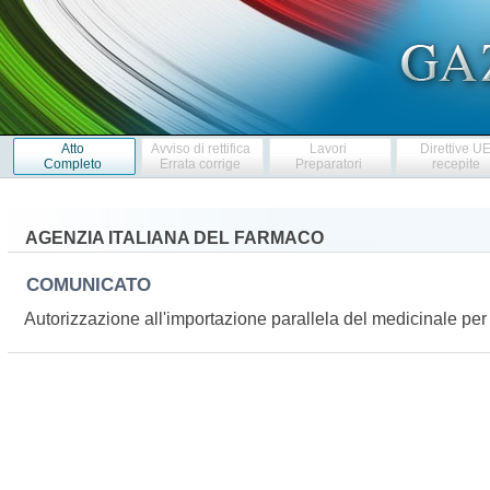
Atto
Avviso di rettifica
Lavori
Direttive U
Completo
Errata corrige
Preparatori
recepite
AGENZIA ITALIANA DEL FARMACO
COMUNICATO
Autorizzazione all'importazione parallela del medicinale 