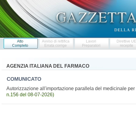
Atto
Avviso di rettifica
Lavori
Direttive U
Completo
Errata corrige
Preparatori
recepite
AGENZIA ITALIANA DEL FARMACO
COMUNICATO
Autorizzazione all'importazione parallela del medicinale 
n.156 del 08-07-2026)