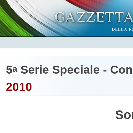
5
Serie Speciale - Cont
a
2010
So