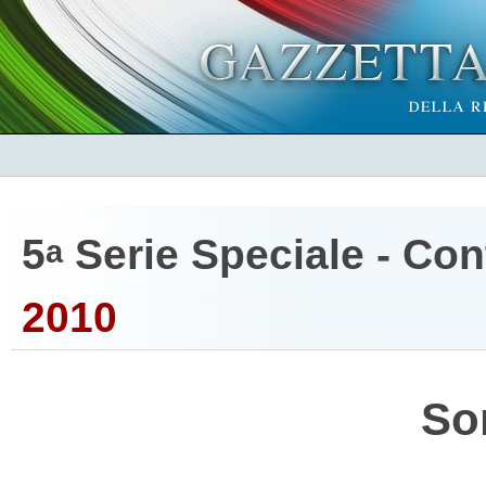
5
Serie Speciale - Cont
a
2010
So