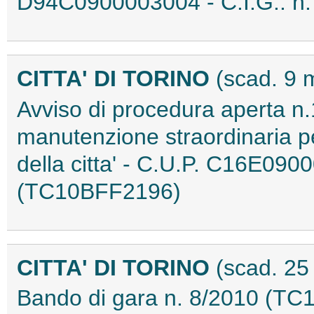
D94C0900003004 - C.I.G.. n
CITTA' DI TORINO
(scad. 9 
Avviso di procedura aperta n.1
manutenzione straordinaria per
della citta' - C.U.P. C16E09
(TC10BFF2196)
CITTA' DI TORINO
(scad. 25
Bando di gara n. 8/2010 (T