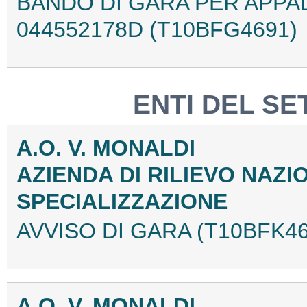
BANDO DI GARA PER APPALT
044552178D (T10BFG4691)
ENTI DEL SE
A.O. V. MONALDI
AZIENDA DI RILIEVO NAZI
SPECIALIZZAZIONE
AVVISO DI GARA (T10BFK46
A.O. V. MONALDI