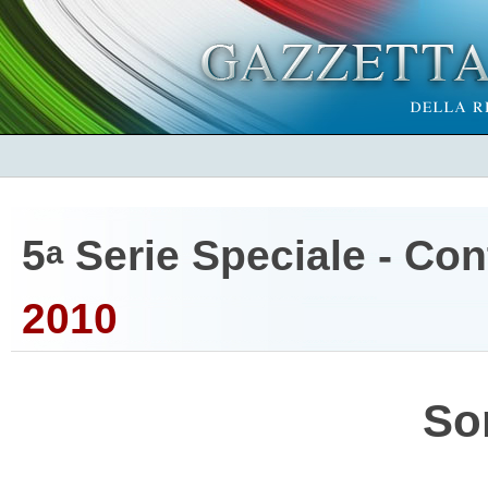
5
Serie Speciale - Cont
a
2010
So