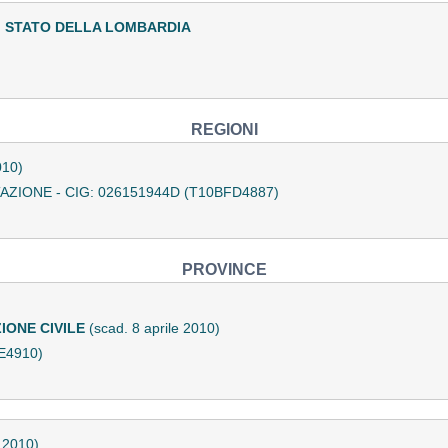
I STATO DELLA LOMBARDIA
REGIONI
010)
IONE - CIG: 026151944D (T10BFD4887)
PROVINCE
IONE CIVILE
(scad. 8 aprile 2010)
E4910)
e 2010)