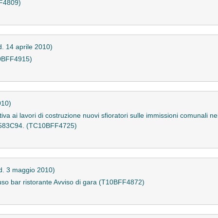
F4809)
d. 14 aprile 2010)
10BFF4915)
010)
a ai lavori di costruzione nuovi sfioratori sulle immissioni comunali nel 
440583C94. (TC10BFF4725)
d. 3 maggio 2010)
uso bar ristorante Avviso di gara (T10BFF4872)