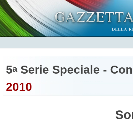
5
Serie Speciale - Cont
a
2010
So