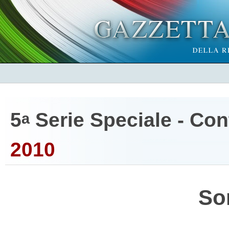
5
Serie Speciale - Cont
a
2010
So