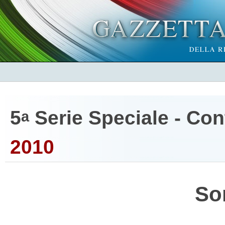
5
Serie Speciale - Cont
a
2010
So