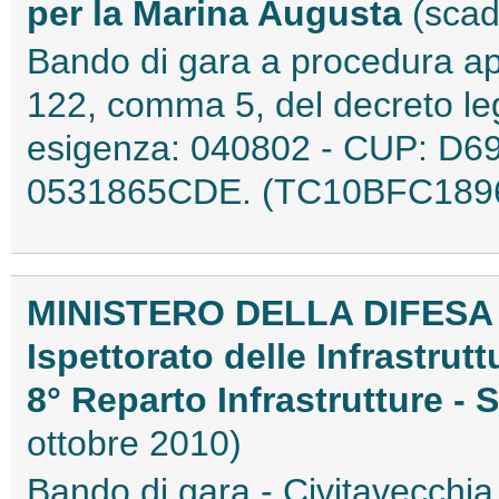
per la Marina Augusta
(scad
Bando di gara a procedura aper
122, comma 5, del decreto leg
esigenza: 040802 - CUP: D6
0531865CDE. (TC10BFC189
MINISTERO DELLA DIFESA
Ispettorato delle Infrastrutt
8° Reparto Infrastrutture -
ottobre 2010)
Bando di gara - Civitavecch