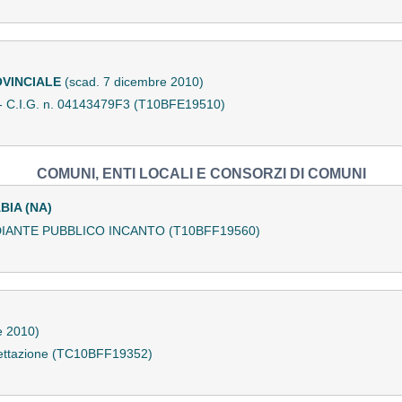
OVINCIALE
(scad. 7 dicembre 2010)
a - C.I.G. n. 04143479F3 (T10BFE19510)
COMUNI, ENTI LOCALI E CONSORZI DI COMUNI
BIA (NA)
IANTE PUBBLICO INCANTO (T10BFF19560)
e 2010)
ogettazione (TC10BFF19352)