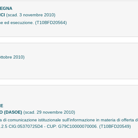
DEGNA
ICI
(scad. 3 novembre 2010)
ione ed esecuzione. (T10BFD20564)
ottobre 2010)
IE
O (DASOE)
(scad. 29 novembre 2010)
comunicazione istituzionale sull'informazione in materia di offerta dei
7.1.2.5 CIG:05370725D4 - CUP: G79C10000070006. (T10BFD20549)