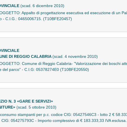
OVINCIALE
(scad. 6 dicembre 2010)
 OGGETTO: Appalto di progettazione esecutiva ed esecuzione di un Palazz
o - C.I.G.: 0465006715. (T10BFE20457)
OVINCIALE
MUNE DI REGGIO CALABRIA
(scad. 4 novembre 2010)
 OGGETTO: Comune di Reggio Calabria- "Valorizzazione dei boschi attrav
ci e del parco" - C.I.G: 05378274E0 (T10BFE20550)
IO N. 3 «GARE E SERVIZI»
RNITURE»
(scad. 5 ottobre 2010)
i consumo stampanti per p.c. codice CIG: 05427546C3 - lotto 2 € 58.333
e CIG: 054275793C - Importo complessivo di € 183.333,33 IVA esclusa. 