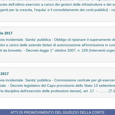
rato dell'ultimo esercizio a carico dei gestori delle infrastrutture e dei s
nti per la crescita, l'equita' e il consolidamento dei conti pubblici) - co
ile 2017
in via incidentale. Sanita' pubblica - Obbligo di ripianare il superamento d
tivi a carico delle aziende titolari di autorizzazione all'immissione in c
rti da brevetto. - Decreto-legge 1° ottobre 2007, n. 159 (Interventi urge
 2017
in via incidentale. Sanita' pubblica - Commissione centrale per gli eserce
iale. - Decreto legislativo del Capo provvisorio dello Stato 13 settembre
a disciplina dell'esercizio delle professioni stesse), art. 17. - ......... (T
ATTI DI PROMOVIMENTO DEL GIUDIZIO DELLA CORTE