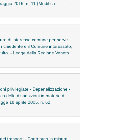
ggio 2016, n. 11 (Modifica .........
zature di interesse comune per servizi
 il richiedente e il Comune interessato,
di culto. - Legge della Regione Veneto
ioni privilegiate - Depenalizzazione -
co delle disposizioni in materia di
legge 18 aprile 2005, n. 62
e dei trasporti - Contributo in misura