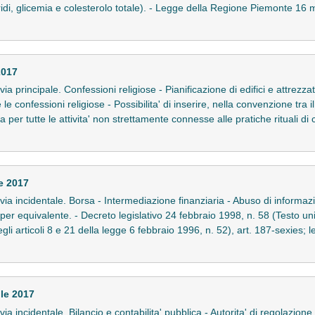
ridi, glicemia e colesterolo totale). - Legge della Regione Piemonte 16 ma
2017
n via principale. Confessioni religiose - Pianificazione di edifici e attrez
e le confessioni religiose - Possibilita' di inserire, nella convenzione tra
iana per tutte le attivita' non strettamente connesse alle pratiche rituali 
e 2017
in via incidentale. Borsa - Intermediazione finanziaria - Abuso di informaz
 per equivalente. - Decreto legislativo 24 febbraio 1998, n. 58 (Testo uni
gli articoli 8 e 21 della legge 6 febbraio 1996, n. 52), art. 187-sexies; 
ile 2017
n via incidentale. Bilancio e contabilita' pubblica - Autorita' di regolazion