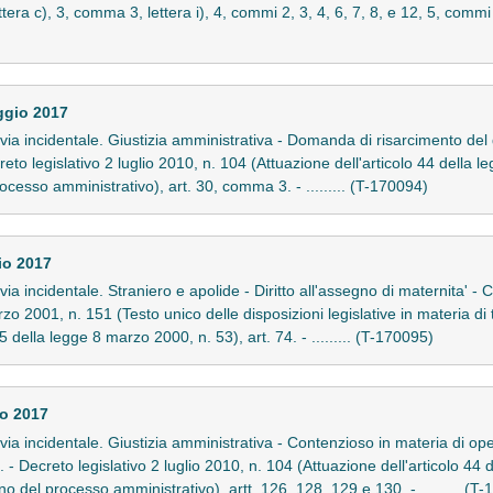
ttera c), 3, comma 3, lettera i), 4, commi 2, 3, 4, 6, 7, 8, e 12, 5, commi 2
ggio 2017
in via incidentale. Giustizia amministrativa - Domanda di risarcimento del
reto legislativo 2 luglio 2010, n. 104 (Attuazione dell'articolo 44 della 
rocesso amministrativo), art. 30, comma 3. - ......... (T-170094)
io 2017
 via incidentale. Straniero e apolide - Diritto all'assegno di maternita' - Co
zo 2001, n. 151 (Testo unico delle disposizioni legislative in materia di
5 della legge 8 marzo 2000, n. 53), art. 74. - ......... (T-170095)
io 2017
n via incidentale. Giustizia amministrativa - Contenzioso in materia di oper
iali. - Decreto legislativo 2 luglio 2010, n. 104 (Attuazione dell'articolo 4
no del processo amministrativo), artt. 126, 128, 129 e 130. - ......... (T