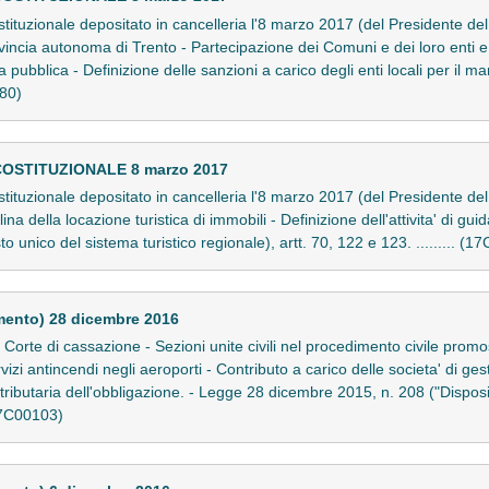
stituzionale depositato in cancelleria l'8 marzo 2017 (del Presidente del 
ovincia autonoma di Trento - Partecipazione dei Comuni e dei loro enti e
a pubblica - Definizione delle sanzioni a carico degli enti locali per il 
080)
COSTITUZIONALE 8 marzo 2017
stituzionale depositato in cancelleria l'8 marzo 2017 (del Presidente del 
a della locazione turistica di immobili - Definizione dell'attivita' di g
unico del sistema turistico regionale), artt. 70, 122 e 123. ......... (1
mento) 28 dicembre 2016
orte di cassazione - Sezioni unite civili nel procedimento civile promo
ervizi antincendi negli aeroporti - Contributo a carico delle societa' di ge
tributaria dell'obbligazione. - Legge 28 dicembre 2015, n. 208 ("Disposi
(17C00103)