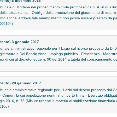
mento) 6 dicembre 2016
bunale di Modena nel procedimento civile promosso da S. A. in qualita' 
 della cittadinanza - Obbligo della prestazione del giuramento di essere
ento anche laddove tale adempimento non possa essere prestato da parte
17C00104)
mento) 3 gennaio 2017
nale amministrativo regionale per il Lazio sul ricorso proposto da Di Bl
gistratura e Del Boccio Anna . Impiego pubblico - Previdenza - Magistrati 
lina di cui al decreto-legge n. 90 del 2014 a tutela del conseguimento d
mento) 20 gennaio 2017
unale amministrativo regionale per il Lazio sul ricorso proposto dal Com
li - Comuni la cui popolazione rientri in un certo limite - Esercizio obblig
o 2010, n. 78 (Misure urgenti in materia di stabilizzazione finanziaria 
00106)