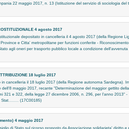
pania 22 maggio 2017, n. 13 (Istituzione del servizio di sociologia del 
COSTITUZIONALE 4 agosto 2017
stituzionale depositato in cancelleria il 4 agosto 2017 (della Regione Ligu
 a Province e Citta' metropolitane per funzioni conferite - Riconosciment
tato agli oneri per trasporto pubblico locale a condizione dell'avvenuta 
TTRIBUZIONE 18 luglio 2017
ato in cancelleria il 18 luglio 2017 (della Regione autonoma Sardegna). I
e dell'8 maggio 2017, recante "Determinazione del maggior gettito della
ommi 321 e 322, della legge 27 dicembre 2006, n. 296, per l'anno 2013" -
 Stat......... (17C00185)
imento) 4 maggio 2017
lio di Stato sul ricorso proposto da Associazione solidarieta' diritto 