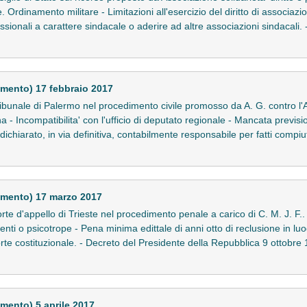
 Ordinamento militare - Limitazioni all'esercizio del diritto di associazio
ofessionali a carattere sindacale o aderire ad altre associazioni sindacali
mento) 17 febbraio 2017
bunale di Palermo nel procedimento civile promosso da A. G. contro l'A
 - Incompatibilita' con l'ufficio di deputato regionale - Mancata previsio
dichiarato, in via definitiva, contabilmente responsabile per fatti compiut
imento) 17 marzo 2017
e d'appello di Trieste nel procedimento penale a carico di C. M. J. F.. 
enti o psicotrope - Pena minima edittale di anni otto di reclusione in luo
rte costituzionale. - Decreto del Presidente della Repubblica 9 ottobre 
mento) 5 aprile 2017