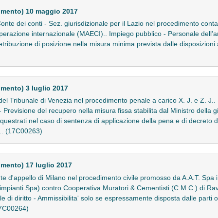
imento) 10 maggio 2017
nte dei conti - Sez. giurisdizionale per il Lazio nel procedimento con
ooperazione internazionale (MAECI).. Impiego pubblico - Personale dell'am
 retribuzione di posizione nella misura minima prevista dalle disposizioni 
mento) 3 luglio 2017
del Tribunale di Venezia nel procedimento penale a carico X. J. e Z. J..
 Previsione del recupero nella misura fissa stabilita dal Ministro della g
questrati nel caso di sentenza di applicazione della pena e di decreto d
.... (17C00263)
mento) 17 luglio 2017
te d'appello di Milano nel procedimento civile promosso da A.A.T. Spa 
oimpianti Spa) contro Cooperativa Muratori & Cementisti (C.M.C.) di Ra
le di diritto - Ammissibilita' solo se espressamente disposta dalle parti 
 (17C00264)