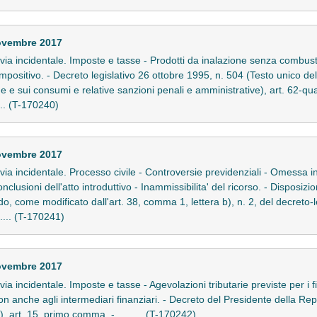
ovembre 2017
in via incidentale. Imposte e tasse - Prodotti da inalazione senza combust
ositivo. - Decreto legislativo 26 ottobre 1995, n. 504 (Testo unico delle
 e sui consumi e relative sanzioni penali e amministrative), art. 62-quat
... (T-170240)
ovembre 2017
in via incidentale. Processo civile - Controversie previdenziali - Omessa i
clusioni dell'atto introduttivo - Inammissibilita' del ricorso. - Disposizi
odo, come modificato dall'art. 38, comma 1, lettera b), n. 2, del decreto-
..... (T-170241)
ovembre 2017
in via incidentale. Imposte e tasse - Agevolazioni tributarie previste per 
 non anche agli intermediari finanziari. - Decreto del Presidente della R
), art. 15, primo comma. - ......... (T-170242)