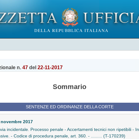
zionale n.
47
del
22-11-2017
Sommario
SENTENZE ED ORDINANZE DELLA CORTE
5 novembre 2017
n via incidentale. Processo penale - Accertamenti tecnici non ripetibili - In
ive. - Codice di procedura penale, art. 360. - ......... (T-170239)