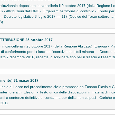
ostituzionale depositato in cancelleria il 9 ottobre 2017 (della Regione L
 Attribuzioni dell'ONC - Organismi territoriali di controllo - Fondo per il
. - Decreto legislativo 3 luglio 2017, n. 117 (Codice del Terzo settore, 
53)
TTRIBUZIONE 25 ottobre 2017
to in cancelleria il 25 ottobre 2017 (della Regione Abruzzo). Energia - Pr
 di conferimento per il rilascio e l'esercizio dei titoli minerari. - Decret
7 dicembre 2016, recante: disciplinare tipo per il rilascio e l'esercizio 
imento) 31 marzo 2017
nale di Lecce nel procedimento civile promosso da Fasano Flavio e Gall
interno e altri. Elezioni - Testo unico delle disposizioni in materia di incan
i a sentenze definitive di condanna per delitti non colposi - Cariche elet
0261)