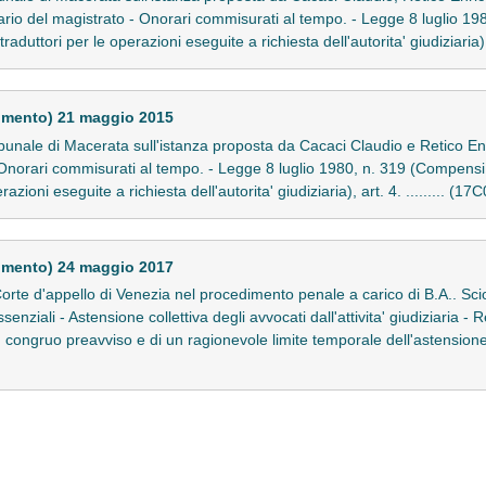
liario del magistrato - Onorari commisurati al tempo. - Legge 8 luglio 1
e traduttori per le operazioni eseguite a richiesta dell'autorita' giudiziaria),
imento) 21 maggio 2015
unale di Macerata sull'istanza proposta da Cacaci Claudio e Retico Enr
 - Onorari commisurati al tempo. - Legge 8 luglio 1980, n. 319 (Compensi s
erazioni eseguite a richiesta dell'autorita' giudiziaria), art. 4. ......... (1
imento) 24 maggio 2017
rte d'appello di Venezia nel procedimento penale a carico di B.A.. Scio
ssenziali - Astensione collettiva degli avvocati dall'attivita' giudiziaria - 
n congruo preavviso e di un ragionevole limite temporale dell'astensio