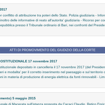
 2017
er conflitto di attribuzione tra poteri dello Stato. Polizia giudiziaria - In
'inoltro delle informative di reato all'autorita' giudiziaria - Ricorso per con
pubblica presso il Tribunale ordinario di Bari, nei confronti del Presiden
ATTI DI PROMOVIMENTO DEL GIUDIZIO DELLA CORTE
 COSTITUZIONALE 17 novembre 2017
ostituzionale depositato in cancelleria il 17 novembre 2017 (del President
ri e modalita' per il corretto inserimento nel paesaggio e sul territorio de
ni in materia di produzione di energia elettrica da fonti rinnovabili - Limi
imento) 5 maggio 2015
nale di Macerata sull'istanza proposta da Cacaci Claudio, Retico Enrico