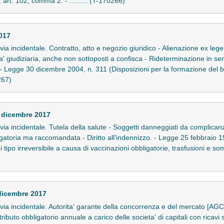
art. 102, comma 2. - ......... (T-170266)
017
n via incidentale. Contratto, atto e negozio giuridico - Alienazione ex lege
a' giudiziaria, anche non sottoposti a confisca - Rideterminazione in sens
- Legge 30 dicembre 2004, n. 311 (Disposizioni per la formazione del bi
267)
 dicembre 2017
in via incidentale. Tutela della salute - Soggetti danneggiati da complicanz
gatoria ma raccomandata - Diritto all'indennizzo. - Legge 25 febbraio 1
tipo irreversibile a causa di vaccinazioni obbligatorie, trasfusioni e so
dicembre 2017
 in via incidentale. Autorita' garante della concorrenza e del mercato [A
buto obbligatorio annuale a carico delle societa' di capitali con ricavi s