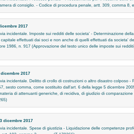
camera di consiglio. - Codice di procedura penale, artt. 309, comma 8, e
dicembre 2017
in via incidentale. Imposte sui redditi delle societa' - Determinazione dell
apitale effettuati dai soci e non anche di quelli effettuati da societa' d
 1986, n. 917 (Approvazione del testo unico delle imposte sui redditi), a
 dicembre 2017
n via incidentale. Delitto di crollo di costruzioni o altro disastro colposo
157, sesto comma, come sostituito dall'art. 6 della legge 5 dicembre 200
materia di attenuanti generiche, di recidiva, di giudizio di comparazione 
0265)
3 dicembre 2017
in via incidentale. Spese di giustizia - Liquidazione delle competenze prof