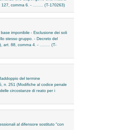
 127, comma 6. - ......... (T-170263)
a base imponibile - Esclusione dei soli
ello stesso gruppo. - Decreto del
rt. 88, comma 4. - ......... (T-
 - Raddoppio del termine
5, n. 251 (Modifiche al codice penale
delle circostanze di reato per i
essionali al difensore sostituto "con