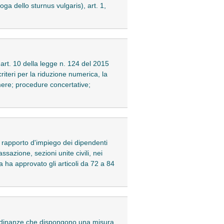
ga dello sturnus vulgaris), art. 1,
l'art. 10 della legge n. 124 del 2015
iteri per la riduzione numerica, la
amere; procedure concertative;
il rapporto d'impiego dei dipendenti
sazione, sezioni unite civili, nei
 ha approvato gli articoli da 72 a 84
e ordinanze che dispongono una misura