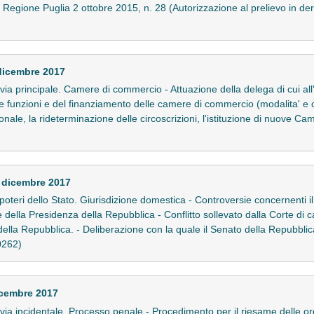
Regione Puglia 2 ottobre 2015, n. 28 (Autorizzazione al prelievo in dero
dicembre 2017
in via principale. Camere di commercio - Attuazione della delega di cui al
le funzioni e del finanziamento delle camere di commercio (modalita' e cr
onale, la rideterminazione delle circoscrizioni, l'istituzione di nuove C
 dicembre 2017
ra poteri dello Stato. Giurisdizione domestica - Controversie concernenti 
della Presidenza della Repubblica - Conflitto sollevato dalla Corte di cas
della Repubblica. - Deliberazione con la quale il Senato della Repubblica
70262)
icembre 2017
e in via incidentale. Processo penale - Procedimento per il riesame dell