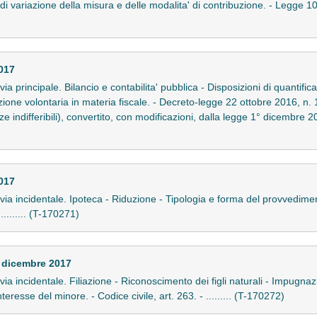
di variazione della misura e delle modalita' di contribuzione. - Legge 
017
n via principale. Bilancio e contabilita' pubblica - Disposizioni di quantif
ione volontaria in materia fiscale. - Decreto-legge 22 ottobre 2016, n. 
ze indifferibili), convertito, con modificazioni, dalla legge 1° dicembre 2
017
in via incidentale. Ipoteca - Riduzione - Tipologia e forma del provvedime
........ (T-170271)
 dicembre 2017
n via incidentale. Filiazione - Riconoscimento dei figli naturali - Impugnazi
eresse del minore. - Codice civile, art. 263. - ......... (T-170272)