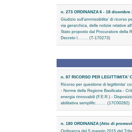
n. 273 ORDINANZA 6 - 18 dicembre
Giudizio sull'ammissibilita' di ricorso p
via gerarchica, delle notizie relative all
Stato proposto dal Procuratore della Re
Decreto l......... (T-170273)
n. 87 RICORSO PER LEGITTIMITA'
Ricorso per questione di legittimita' c
- Norme della Regione Basilicata - Crite
energia rinnovabili (F.E.R.) - Disposizio
abilitativa semplific......... (17C00282)
n. 180 ORDINANZA (Atto di promov
Ordinanza del 5 maggio 2015 del Tribu