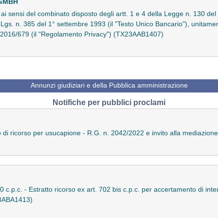
 GMBH
o ai sensi del combinato disposto degli artt. 1 e 4 della Legge n. 130 del
D.Lgs. n. 385 del 1° settembre 1993 (il "Testo Unico Bancario"), unitamen
) 2016/679 (il "Regolamento Privacy") (TX23AAB1407)
Annunzi giudiziari e della Pubblica amministrazione
Notifiche per pubblici proclami
tto di ricorso per usucapione - R.G. n. 2042/2022 e invito alla mediazi
50 c.p.c. - Estratto ricorso ex art. 702 bis c.p.c. per accertamento di in
23ABA1413)