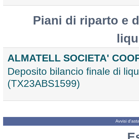
Piani di riparto e d
liq
ALMATELL SOCIETA' COO
Deposito bilancio finale di li
(TX23ABS1599)
Avvisi d'ast
E