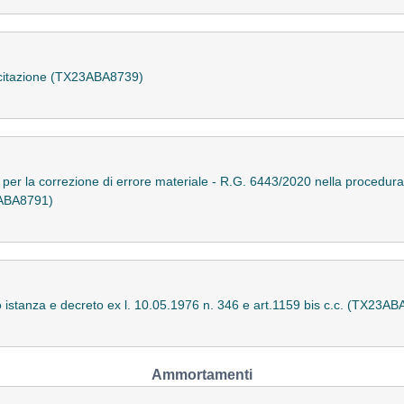
di citazione (TX23ABA8739)
za per la correzione di errore materiale - R.G. 6443/2020 nella procedur
3ABA8791)
tto istanza e decreto ex l. 10.05.1976 n. 346 e art.1159 bis c.c. (TX23A
Ammortamenti