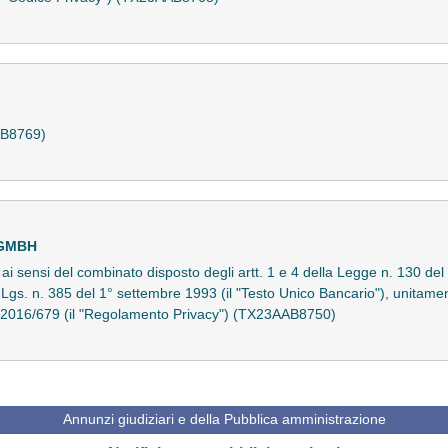
AAB8769)
 GMBH
o ai sensi del combinato disposto degli artt. 1 e 4 della Legge n. 130 del
D.Lgs. n. 385 del 1° settembre 1993 (il "Testo Unico Bancario"), unitamen
) 2016/679 (il "Regolamento Privacy") (TX23AAB8750)
Annunzi giudiziari e della Pubblica amministrazione