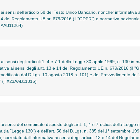
 ai sensi dell'articolo 58 del Testo Unico Bancario, nonche' informativa a
 e 14 del Regolamento UE nr. 679/2016 (il "GDPR") e normativa nazional
23AAB11264)
ai sensi degli articoli 1, 4 e 7.1 della Legge 30 aprile 1999, n. 130 in mat
mativa ai sensi degli artt. 13 e 14 del Regolamento UE n. 679/2016 (il "
odificato dal D.Lgs. 10 agosto 2018 n. 101) e del Provvedimento dell'A
007 (TX23AAB11315)
o ai sensi del combinato disposto degli artt. 1, 4 e 7-octies della Legge
a (la "Legge 130") e dell'art. 58 del D.Lgs. n. 385 del 1° settembre 1
), corredato dall'informativa ai sensi degli articoli 13 e 14 del Regolam