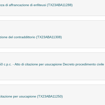
anza di affrancazione di enfiteusi (TX23ABA11288)
razione del contraddittorio (TX23ABA11308)
 150 c.p.c. - Atto di citazione per usucapione Decreto procedimento civi
 di citazione per usucapione (TX23ABA11250)