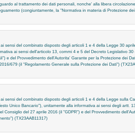
uardo al trattamento dei dati personali, nonche' alla libera circolazione 
eguamento (congiuntamente, la "Normativa in materia di Protezione de
o ai sensi del combinato disposto degli articoli 1 e 4 della Legge 30 apri
rmativa ai sensi dell'articolo 13, commi 4 e 5 del Decreto Legislativo 30
li") e del Provvedimento dell'Autorita' Garante per la Protezione dei D
) 2016/679 (il "Regolamento Generale sulla Protezione dei Dati") (TX2
 ai sensi del combinato disposto degli articoli 1 e 4 della Legge sulla Car
Testo Unico Bancario"), unitamente alla informativa ai sensi degli artt.
Consiglio del 27 aprile 2016 (il "GDPR") e del Provvedimento dell'Auto
dimento") (TX23AAB11317)