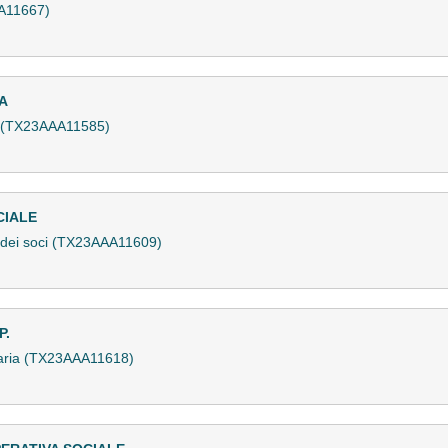
A11667)
A
a (TX23AAA11585)
CIALE
 dei soci (TX23AAA11609)
P.
naria (TX23AAA11618)