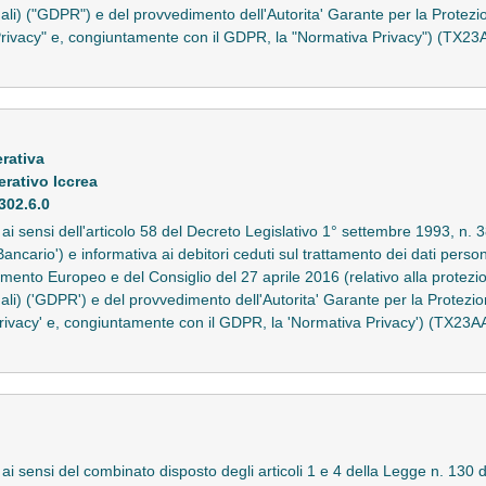
nali) ("GDPR") e del provvedimento dell'Autorita' Garante per la Protezi
Privacy" e, congiuntamente con il GDPR, la "Normativa Privacy") (TX2
rativa
rativo Iccrea
4302.6.0
to ai sensi dell'articolo 58 del Decreto Legislativo 1° settembre 1993, 
Bancario') e informativa ai debitori ceduti sul trattamento dei dati persona
nto Europeo e del Consiglio del 27 aprile 2016 (relativo alla protezio
nali) ('GDPR') e del provvedimento dell'Autorita' Garante per la Protezi
Privacy' e, congiuntamente con il GDPR, la 'Normativa Privacy') (TX23
 ai sensi del combinato disposto degli articoli 1 e 4 della Legge n. 130 d