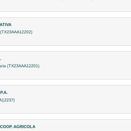
ATIVA
a (TX23AAA12202)
.
naria (TX23AAA12201)
P.A.
A12237)
 COOP. AGRICOLA