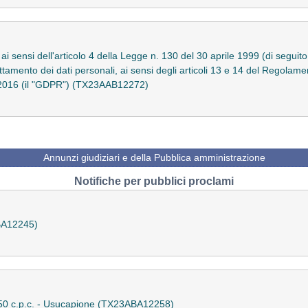
 ai sensi dell'articolo 4 della Legge n. 130 del 30 aprile 1999 (di seguit
rattamento dei dati personali, ai sensi degli articoli 13 e 14 del Regol
e 2016 (il "GDPR") (TX23AAB12272)
Annunzi giudiziari e della Pubblica amministrazione
Notifiche per pubblici proclami
ABA12245)
. 150 c.p.c. - Usucapione (TX23ABA12258)