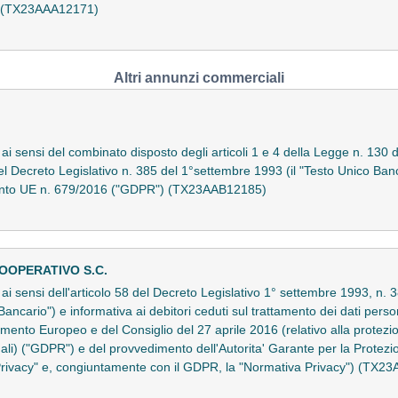
a (TX23AAA12171)
Altri annunzi commerciali
o ai sensi del combinato disposto degli articoli 1 e 4 della Legge n. 130 
del Decreto Legislativo n. 385 del 1°settembre 1993 (il "Testo Unico Banc
amento UE n. 679/2016 ("GDPR") (TX23AAB12185)
OOPERATIVO S.C.
to ai sensi dell'articolo 58 del Decreto Legislativo 1° settembre 1993, 
Bancario") e informativa ai debitori ceduti sul trattamento dei dati persona
nto Europeo e del Consiglio del 27 aprile 2016 (relativo alla protezio
nali) ("GDPR") e del provvedimento dell'Autorita' Garante per la Protezi
Privacy" e, congiuntamente con il GDPR, la "Normativa Privacy") (TX2