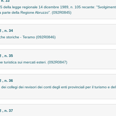
 n. 33
 5 della legge regionale 14 dicembre 1989, n. 105 recante: "Svolgimento 
 da parte della Regione Abruzzo". (092R0845)
, n. 34
rche storiche - Teramo (092R0846)
, n. 35
 turistica sui mercati esteri. (092R0847)
, n. 36
ei collegi dei revisori dei conti degli enti provinciali per il turismo e 
, n. 37