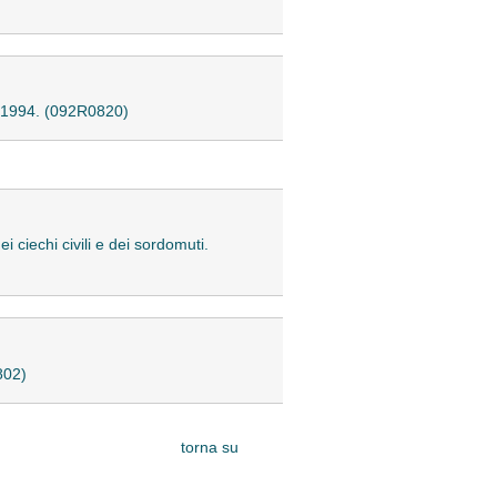
92/1994. (092R0820)
i ciechi civili e dei sordomuti.
802)
torna su