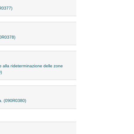
0R0377)
090R0378)
e alla rideterminazione delle zone
9)
.a. (090R0380)