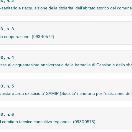
 , n. 2
nitario e riacquisizione della titolarita' dell'abitato storico del comu
 , n. 3
della cooperazione. (093R0572)
 , n. 4
nesse al cinquantesimo anniversario della battaglia di Cassino e dello s
 , n. 5
uistare area ex societa' SAMIP (Societa' mineraria per l'estrazione de
 , n. 6
del comitato tecnico consultivo regionale. (093R0575)