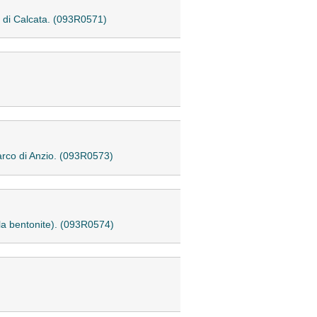
ne di Calcata. (093R0571)
barco di Anzio. (093R0573)
lla bentonite). (093R0574)