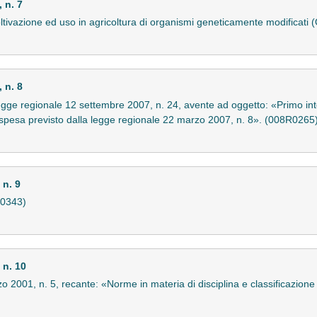
 n. 7
 coltivazione ed uso in agricoltura di organismi geneticamente modifica
 n. 8
legge regionale 12 settembre 2007, n. 24, avente ad oggetto: «Primo int
spesa previsto dalla legge regionale 22 marzo 2007, n. 8». (008R0265
n. 9
R0343)
 n. 10
 2001, n. 5, recante: «Norme in materia di disciplina e classificazione d