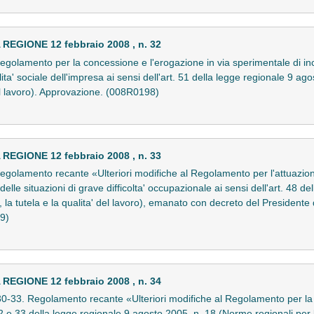
GIONE 12 febbraio 2008 , n. 32
egolamento per la concessione e l'erogazione in via sperimentale di inc
lita' sociale dell'impresa ai sensi dell'art. 51 della legge regionale 9 a
del lavoro). Approvazione. (008R0198)
GIONE 12 febbraio 2008 , n. 33
egolamento recante «Ulteriori modifiche al Regolamento per l'attuazion
e delle situazioni di grave difficolta' occupazionale ai sensi dell'art. 48 
 la tutela e la qualita' del lavoro), emanato con decreto del Presidente
9)
GIONE 12 febbraio 2008 , n. 34
 30-33. Regolamento recante «Ulteriori modifiche al Regolamento per la
, 32 e 33 della legge regionale 9 agosto 2005, n. 18 (Norme regionali per l