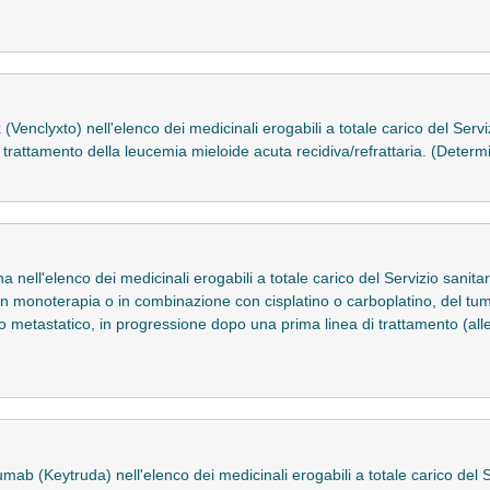
Venclyxto) nell'elenco dei medicinali erogabili a totale carico del Serviz
l trattamento della leucemia mieloide acuta recidiva/refrattaria. (Dete
ell'elenco dei medicinali erogabili a totale carico del Servizio sanitario
 in monoterapia o in combinazione con cisplatino o carboplatino, del t
 metastatico, in progressione dopo una prima linea di trattamento (all
b (Keytruda) nell'elenco dei medicinali erogabili a totale carico del Se