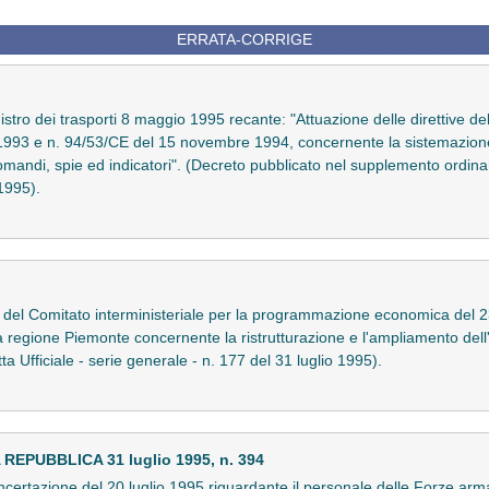
ERRATA-CORRIGE
istro dei trasporti 8 maggio 1995 recante: "Attuazione delle direttive 
993 e n. 94/53/CE del 15 novembre 1994, concernente la sistemazione 
comandi, spie ed indicatori". (Decreto pubblicato nel supplemento ordinari
1995).
e del Comitato interministeriale per la programmazione economica del 
la regione Piemonte concernente la ristrutturazione e l'ampliamento dell
a Ufficiale - serie generale - n. 177 del 31 luglio 1995).
PUBBLICA 31 luglio 1995, n. 394
ertazione del 20 luglio 1995 riguardante il personale delle Forze arma