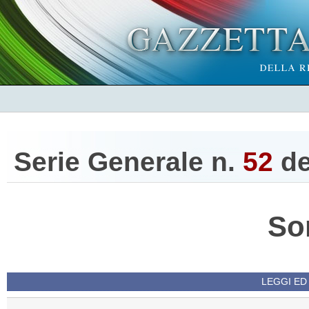
Serie Generale n.
52
d
So
LEGGI ED 