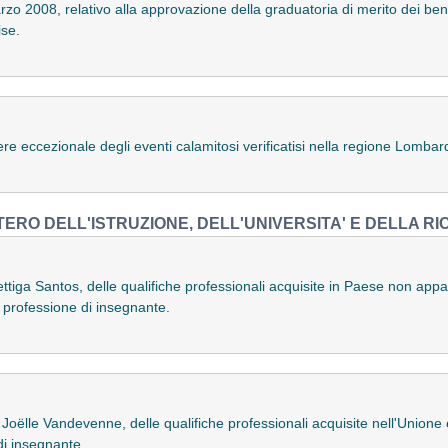
rzo 2008, relativo alla approvazione della graduatoria di merito dei bene
ise.
ere eccezionale degli eventi calamitosi verificatisi nella regione Lombar
TERO DELL'ISTRUZIONE, DELL'UNIVERSITA' E DELLA R
ttiga Santos, delle qualifiche professionali acquisite in Paese non app
ella professione di insegnante.
oëlle Vandevenne, delle qualifiche professionali acquisite nell'Unione eur
 di insegnante.