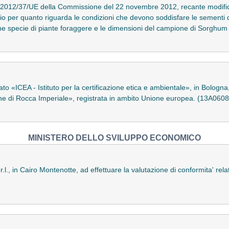
 2012/37/UE della Commissione del 22 novembre 2012, recante modifiche d
 per quanto riguarda le condizioni che devono soddisfare le sementi di
une specie di piante foraggere e le dimensioni del campione di Sorghu
 «ICEA - Istituto per la certificazione etica e ambientale», in Bologna, a
ne di Rocca Imperiale», registrata in ambito Unione europea. (13A0608
MINISTERO DELLO SVILUPPO ECONOMICO
l., in Cairo Montenotte, ad effettuare la valutazione di conformita' relat