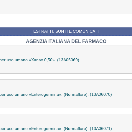
ESTRATTI, SUNTI E COMUNICATI
AGENZIA ITALIANA DEL FARMACO
le per uso umano «Xanax 0,50». (13A06069)
e per uso umano «Enterogermina». (Normaflore). (13A06070)
e per uso umano «Enterogermina». (Normaflore). (13A06071)