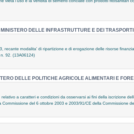
eta l'uso e la vendita di sementi conciate con prodotti fitosanitari con
MINISTERO DELLE INFRASTRUTTURE E DEI TRASPORTI
 recante modalita' di ripartizione e di erogazione delle risorse finanziar
, n. 92. (13A06124)
STERO DELLE POLITICHE AGRICOLE ALIMENTARI E FORE
lativo a caratteri e condizioni da osservarsi ai fini della iscrizione dell
la Commissione del 6 ottobre 2003 e 2003/91/CE della Commissione de