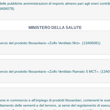
ti delle pubbliche amministrazioni di importo almeno pari agli oneri contri
13A06078)
MINISTERO DELLA SALUTE
rcio del prodotto fitosanitario «Zolfo Ventilato Mct». (13A06081)
ercio del prodotto fitosanitario «Zolfo Ventilato Ramato S MCT». (13A
ne in commercio e all'impiego di prodotti fitosanitari, contenenti le sost
attamento delle sementi e del terreno, ai sensi del regolamento di esec