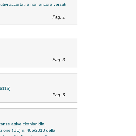
butivi accertati e non ancora versati
Pag. 1
Pag. 3
06115)
Pag. 6
anze attive clothianidin,
uzione (UE) n. 485/2013 della