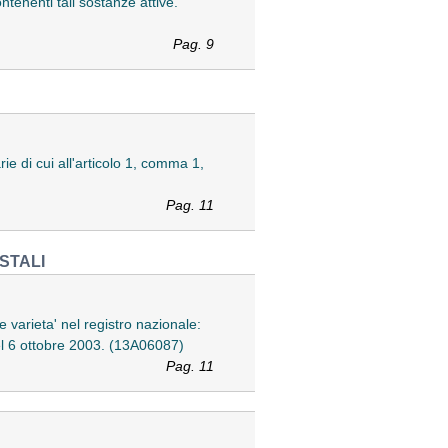
tenenti tali sostanze attive.
Pag. 9
ie di cui all'articolo 1, comma 1,
Pag. 11
STALI
e varieta' nel registro nazionale:
l 6 ottobre 2003. (13A06087)
Pag. 11