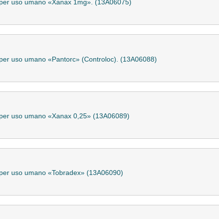
le per uso umano «Xanax 1mg». (13A06075)
e per uso umano «Pantorc» (Controloc). (13A06088)
le per uso umano «Xanax 0,25» (13A06089)
le per uso umano «Tobradex» (13A06090)