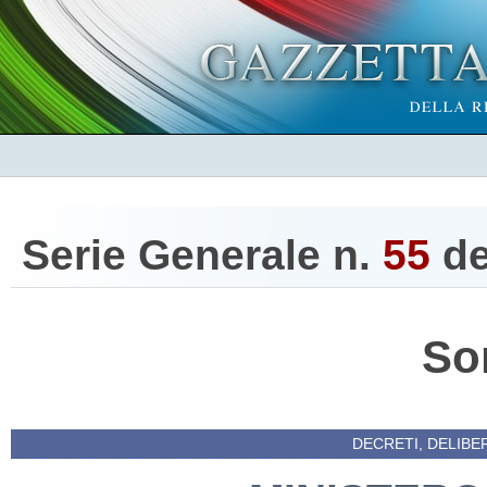
Serie Generale n.
55
d
So
DECRETI, DELIBE