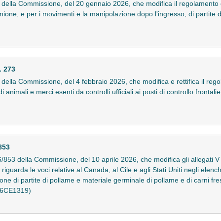
ella Commissione, del 20 gennaio 2026, che modifica il regolamento
ione, e per i movimenti e la manipolazione dopo l'ingresso, di partite di c
. 273
ella Commissione, del 4 febbraio 2026, che modifica e rettifica il re
nimali e merci esenti da controlli ufficiali ai posti di controllo frontalie
853
53 della Commissione, del 10 aprile 2026, che modifica gli allegati V
arda le voci relative al Canada, al Cile e agli Stati Uniti negli elenchi d
nione di partite di pollame e materiale germinale di pollame e di carni f
(26CE1319)