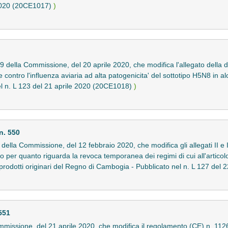
e 2020 (20CE1017)
)
 della Commissione, del 20 aprile 2020, che modifica l'allegato della 
contro l'influenza aviaria ad alta patogenicita' del sottotipo H5N8 in alc
l n. L 123 del 21 aprile 2020 (20CE1018)
)
n. 550
lla Commissione, del 12 febbraio 2020, che modifica gli allegati II e
 per quanto riguarda la revoca temporanea dei regimi di cui all'articol
 prodotti originari del Regno di Cambogia - Pubblicato nel n. L 127 de
551
ssione, del 21 aprile 2020, che modifica il regolamento (CE) n. 1126/