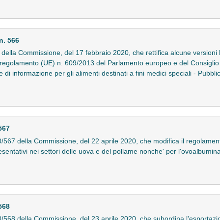
n. 566
lla Commissione, del 17 febbraio 2020, che rettifica alcune versioni 
 regolamento (UE) n. 609/2013 del Parlamento europeo e del Consiglio p
di informazione per gli alimenti destinati a fini medici speciali - Pubbli
567
567 della Commissione, del 22 aprile 2020, che modifica il regolamen
esentativi nei settori delle uova e del pollame nonche' per l'ovoalbumina
568
68 della Commissione, del 23 aprile 2020, che subordina l'esportazione