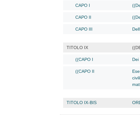
CAPO I
((De
CAPO II
((D
CAPO III
Del
TITOLO IX
((D
((CAPO I
Dei 
((CAPO II
Eser
civi
mat
TITOLO IX-BIS
ORD