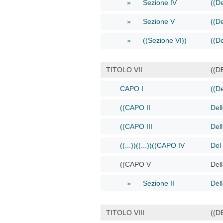
» Sezione IV
((D
» Sezione V
((D
» ((Sezione VI))
((De
TITOLO VII
((D
CAPO I
((De
((CAPO II
Dell
((CAPO III
Dell
((...))((...))((CAPO IV
Del 
((CAPO V
Dell
» Sezione II
Del
TITOLO VIII
((D