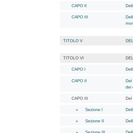
CAPO II
Del
CAPO III
Dell
mor
TITOLO V
DEL
TITOLO VI
DE
CAPO I
Del
CAPO II
Del 
dei 
CAPO III
Del 
» Sezione I
Del
» Sezione II
Dell
» Sezione III
Del