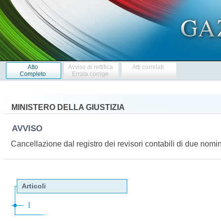
Atto
Avviso di rettifica
Atti correlati
Completo
Errata corrige
MINISTERO DELLA GIUSTIZIA
AVVISO
Cancellazione dal registro dei revisori contabili di due nomi